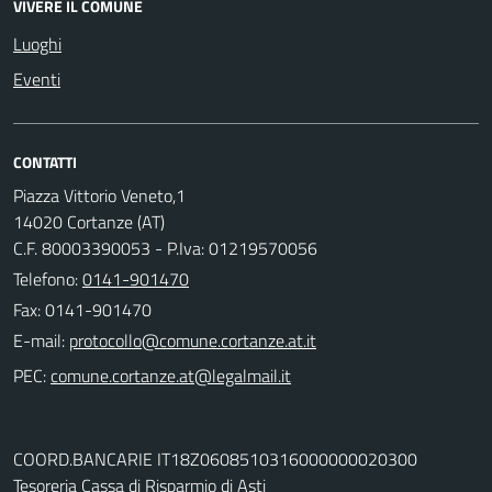
VIVERE IL COMUNE
Luoghi
Eventi
CONTATTI
Piazza Vittorio Veneto,1
14020 Cortanze (AT)
C.F. 80003390053 - P.Iva: 01219570056
Telefono:
0141-901470
Fax: 0141-901470
E-mail:
PEC:
COORD.BANCARIE IT18Z0608510316000000020300
Tesoreria Cassa di Risparmio di Asti