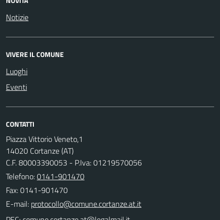
NOVITÀ
Notizie
VIVERE IL COMUNE
Luoghi
Eventi
CONTATTI
Piazza Vittorio Veneto,1
14020 Cortanze (AT)
C.F. 80003390053 - P.Iva: 01219570056
Telefono:
0141-901470
Fax: 0141-901470
E-mail:
PEC: