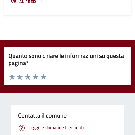
VAI AL FEED
Quanto sono chiare le informazioni su questa
pagina?
Valuta da 1 a 5 stelle la pagina
Valuta 1 stelle su 5
Valuta 2 stelle su 5
Valuta 3 stelle su 5
Valuta 4 stelle su 5
Valuta 5 stelle su 5
Contatta il comune
Leggi le domande frequenti