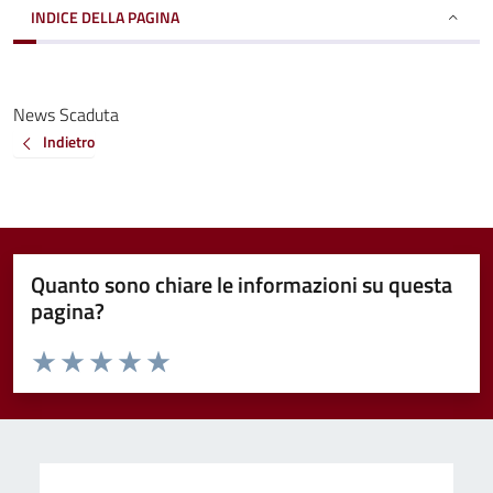
INDICE DELLA PAGINA
News Scaduta
Indietro
Quanto sono chiare le informazioni su questa
pagina?
Valuta da 1 a 5 stelle la pagina
Valuta 1 stelle su 5
Valuta 2 stelle su 5
Valuta 3 stelle su 5
Valuta 4 stelle su 5
Valuta 5 stelle su 5