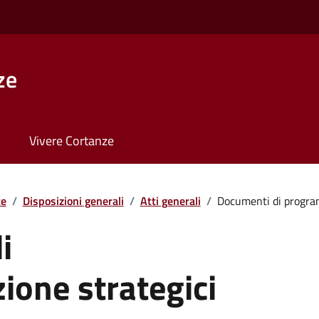
ze
Vivere Cortanze
te
/
Disposizioni generali
/
Atti generali
/
Documenti di program
i
one strategici