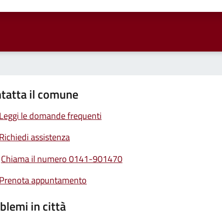
ta 1 stelle su 5
Valuta 2 stelle su 5
Valuta 3 stelle su 5
Valuta 4 stelle su 5
Valuta 5 stelle su 5
tatta il comune
Leggi le domande frequenti
Richiedi assistenza
Chiama il numero 0141-901470
Prenota appuntamento
blemi in città