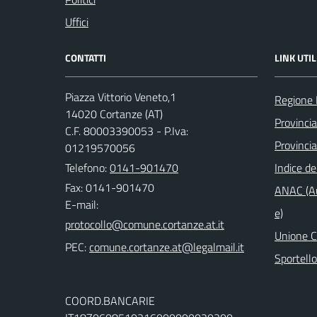
Uffici
CONTATTI
LINK UTIL
Piazza Vittorio Veneto,1
Regione
14020 Cortanze (AT)
Provincia
C.F. 80003390053 - P.Iva:
Provincia
01219570056
Telefono:
0141-901470
Indice de
Fax: 0141-901470
ANAC (Au
E-mail:
e)
Unione Co
PEC:
Sportell
COORD.BANCARIE