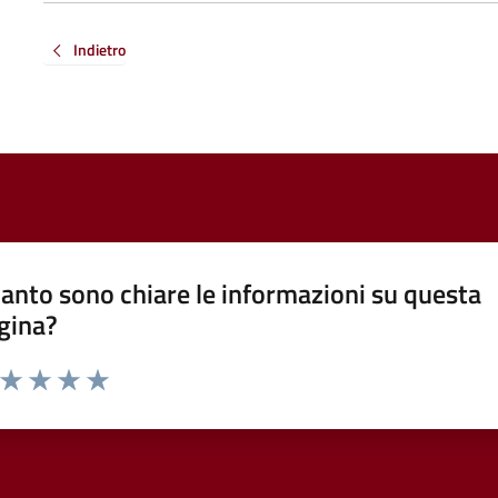
Indietro
anto sono chiare le informazioni su questa
gina?
a da 1 a 5 stelle la pagina
ta 1 stelle su 5
Valuta 2 stelle su 5
Valuta 3 stelle su 5
Valuta 4 stelle su 5
Valuta 5 stelle su 5