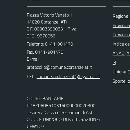
Piazza Vittorio Veneto,1
Regione
14020 Cortanze (AT)
Provincia
C.F. 80003390053 - P.Iva:
Provincia
01219570056
Telefono:
0141-901470
Indice de
Fax: 0141-901470
ANAC (Au
E-mail:
e)
Unione Co
PEC:
Sportell
COORD.BANCARIE
IT18Z0608510316000000020300
Tesoreria Cassa di Risparmio di Asti
CODICE UNIVOCO DI FATTURAZIONE:
UFWYQ7