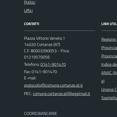
Politici
Uffici
CONTATTI
LINK UTIL
Piazza Vittorio Veneto,1
Regione
14020 Cortanze (AT)
Provincia
C.F. 80003390053 - P.Iva:
Provincia
01219570056
Telefono:
0141-901470
Indice de
Fax: 0141-901470
ANAC (Au
E-mail:
e)
Unione Co
PEC:
Sportell
COORD.BANCARIE