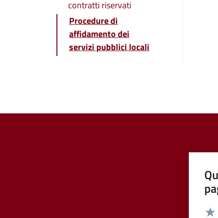
contratti riservati
Procedure di
affidamento dei
servizi pubblici locali
Qu
pa
Valut