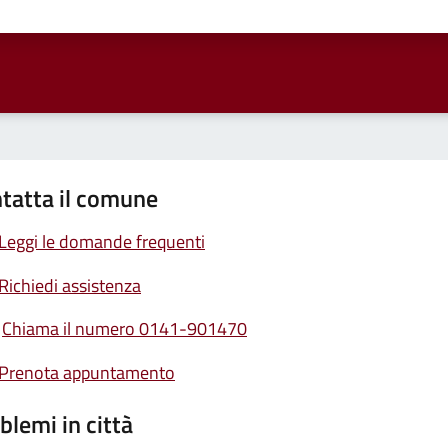
ta 1 stelle su 5
Valuta 2 stelle su 5
Valuta 3 stelle su 5
Valuta 4 stelle su 5
Valuta 5 stelle su 5
tatta il comune
Leggi le domande frequenti
Richiedi assistenza
Chiama il numero 0141-901470
Prenota appuntamento
blemi in città