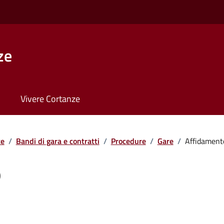
ze
Vivere Cortanze
te
/
Bandi di gara e contratti
/
Procedure
/
Gare
/
Affidament
o