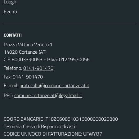
Luoghi
Eventi
CONTATTI
Piazza Vittorio Veneto,1
14020 Cortanze (AT)
C.F. 80003390053 - P.Iva: 01219570056
Telefono:
0141-901470
Fax: 0141-901470
E-mail:
PEC:
COORD.BANCARIE IT18Z0608510316000000020300
Tesoreria Cassa di Risparmio di Asti
CODICE UNIVOCO DI FATTURAZIONE: UFWYQ7